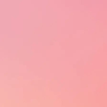
A SALTON
PRODUTOS
Nossa História
Vinho
Propósito, missão, visão e valores
Espumante
Governança Corporativa
Frisante
- Estrutura Societária
Destilado
- Unidades de Negócio
Suco
- Governança Corporativa
Chá
Ética e Compliance
Bebida de uva a
- Canal de Ética
- Portal de privacidade
Políticas e Práticas
Terroir
Nosso Time