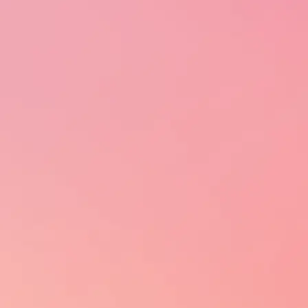
A SALTON
PRODUTOS
Nossa História
Vinho
Propósito, missão, visão e valores
Espumante
Governança Corporativa
Frisante
- Estrutura Societária
Destilado
- Unidades de Negócio
Suco
- Governança Corporativa
Chá
Ética e Compliance
Bebida de uva a
- Canal de Ética
- Portal de privacidade
Políticas e Práticas
Terroir
Nosso Time