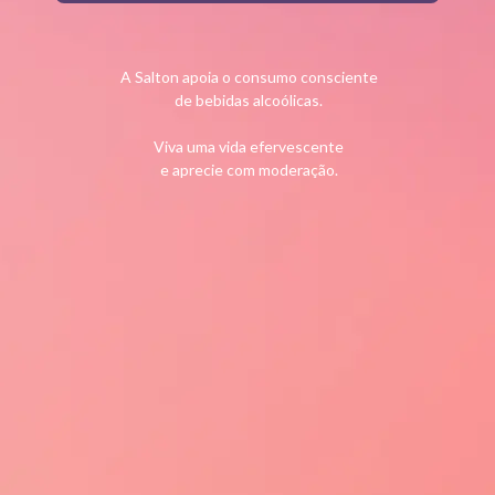
A Salton apoia o consumo consciente
de bebidas alcoólicas.
EXPERIÊNCIAS
CONTATO
JORNADA CONSCIEN
Viva uma vida efervescente
e aprecie com moderação.
Vinícola Salton
Fale Conosco / SAC
Saiba Mais
Casa di Pasto Salton
Trabalhe na Salton
Dicas de Enoturismo
Como Chegar
doçada gaseificada